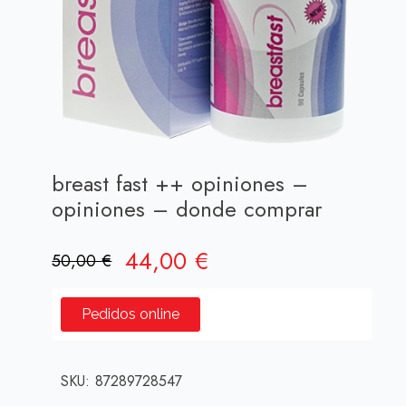
breast fast ++ opiniones –
opiniones – donde comprar
El
El
44,00
€
50,00
€
precio
precio
original
actual
Pedidos online
era:
es:
50,00 €.
44,00 €.
SKU:
87289728547