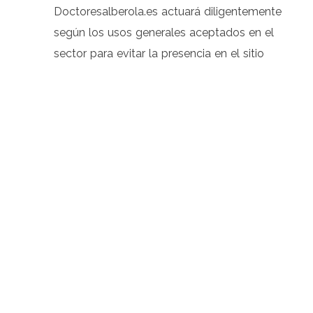
Doctoresalberola.es actuará diligentemente
según los usos generales aceptados en el
sector para evitar la presencia en el sitio
web o en alguno de los servicios vinculados
a él de virus u otros elementos lesivos que
pudieran causar alteraciones en el sistema
informático del usuario.
Política de privacidad y protección de datos
Para conocer cómo doctoresalberola.es
trata sus datos personales y protege su
privacidad cuando utiliza nuestro sitio web,
consulte nuestra política de privacidad.
Legislación aplicable y jurisdicción Los
presentes términos y condiciones se rigen
por la legislación española. Cualquier