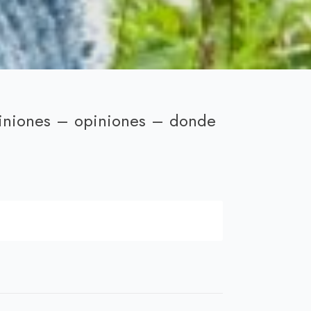
iniones – opiniones – donde
cio
ual
00 €.