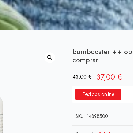
burnbooster ++ op
comprar
El
El
37,00
€
43,00
€
precio
pre
original
act
Pedidos online
era:
es:
43,00 €.
37,
SKU:
14898500