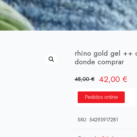
rhino gold gel ++ 
donde comprar
El
El
42,00
€
48,00
€
precio
pr
original
ac
Pedidos online
era:
es:
48,00 €.
42
SKU:
54293917281