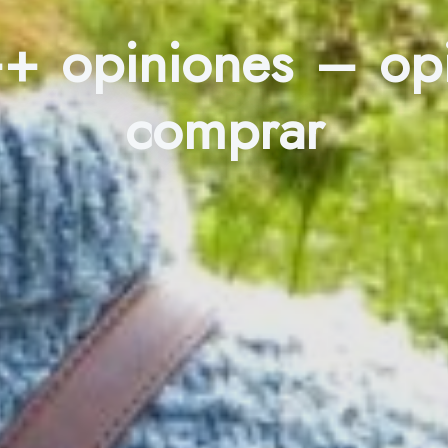
++ opiniones – o
comprar