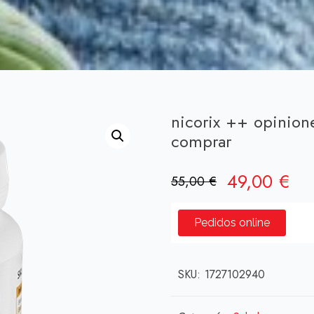
nicorix ++ opinio
comprar
El
El
49,00
€
55,00
€
precio
pre
original
act
Pedidos online
era:
es:
55,00 €.
49,
SKU:
1727102940