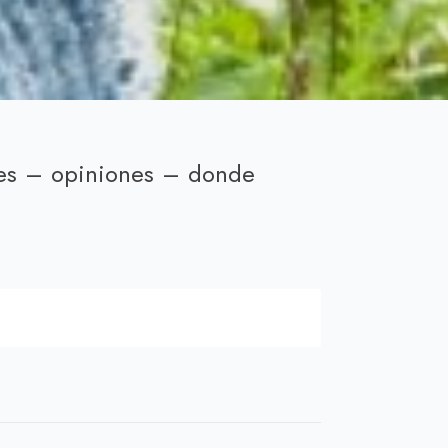
nes – opiniones – donde
cio
ual
00 €.