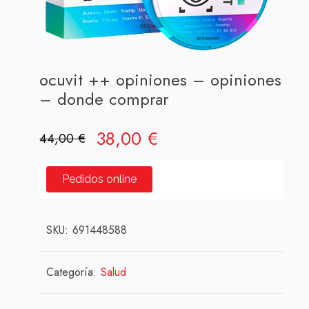
ocuvit ++ opiniones – opiniones
– donde comprar
El
El
38,00
€
44,00
€
precio
precio
original
actual
Pedidos online
era:
es:
44,00 €.
38,00 €.
SKU:
691448588
Categoría:
Salud