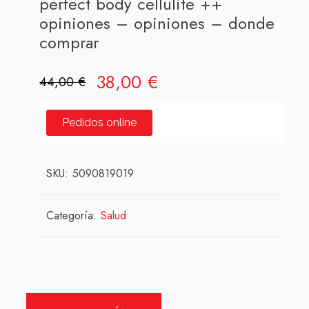
perfect body cellulite ++
opiniones – opiniones – donde
comprar
El
El
38,00
€
44,00
€
precio
precio
original
actual
Pedidos online
era:
es:
44,00 €.
38,00 €.
SKU:
5090819019
Categoría:
Salud