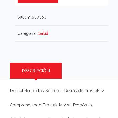
era:
es:
50,00 €.
44,00 €.
SKU:
91680565
Categoría:
Salud
DESCRIPCIÓN
Descubriendo los Secretos Detrás de Prostaktiv
Comprendiendo Prostaktiv y su Propósito