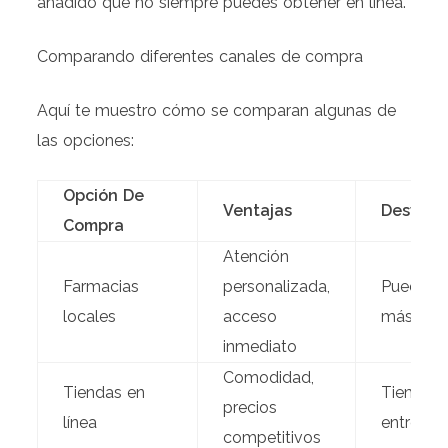
añadido que no siempre puedes obtener en línea.
Comparando diferentes canales de compra
Aquí te muestro cómo se comparan algunas de
las opciones:
Opción De
Ventajas
Desvent
Compra
Atención
Farmacias
personalizada,
Puede se
locales
acceso
más car
inmediato
Comodidad,
Tiendas en
Tiempo 
precios
línea
entrega
competitivos