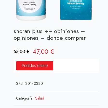
snoran plus ++ opiniones –
opiniones – donde comprar
El
El
47,00
€
53,00
€
precio
precio
original
actual
Pedidos online
era:
es:
53,00 €.
47,00 €.
SKU:
30140380
Categoría:
Salud