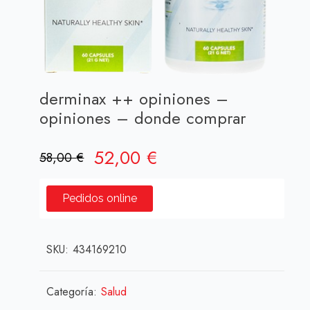
derminax ++ opiniones –
opiniones – donde comprar
El
El
52,00
€
58,00
€
precio
precio
original
actual
Pedidos online
era:
es:
58,00 €.
52,00 €.
SKU:
434169210
Categoría:
Salud