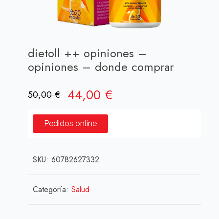
dietoll ++ opiniones –
opiniones – donde comprar
El
El
44,00
€
50,00
€
precio
precio
original
actual
Pedidos online
era:
es:
50,00 €.
44,00 €.
SKU:
60782627332
Categoría:
Salud