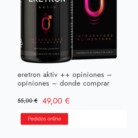
eretron aktiv ++ opiniones –
opiniones – donde comprar
El
El
49,00
€
55,00
€
precio
precio
original
actual
Pedidos online
era:
es:
55,00 €.
49,00 €.