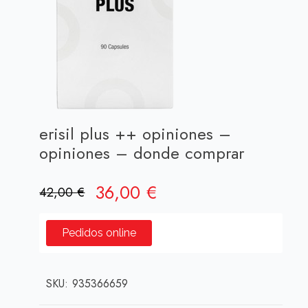
erisil plus ++ opiniones –
opiniones – donde comprar
El
El
36,00
€
42,00
€
precio
precio
original
actual
Pedidos online
era:
es:
42,00 €.
36,00 €.
SKU:
935366659