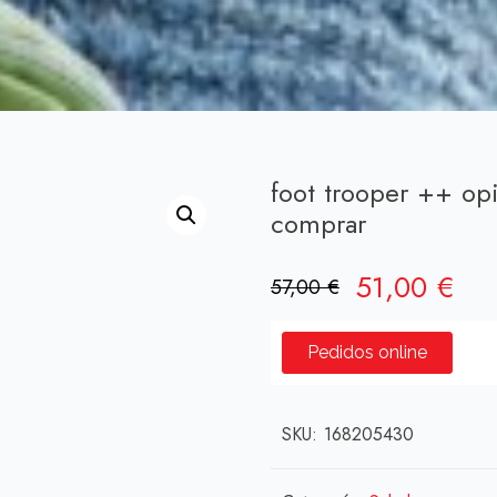
foot trooper ++ o
comprar
El
El
51,00
€
57,00
€
precio
pre
original
act
Pedidos online
era:
es:
57,00 €.
51,
SKU:
168205430