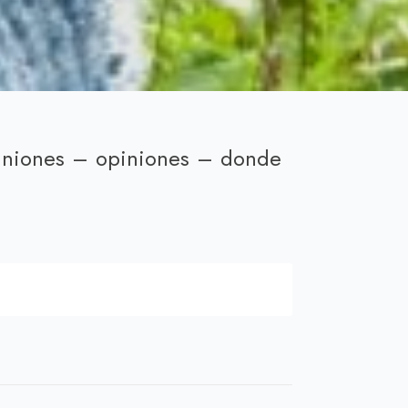
piniones – opiniones – donde
cio
ual
00 €.