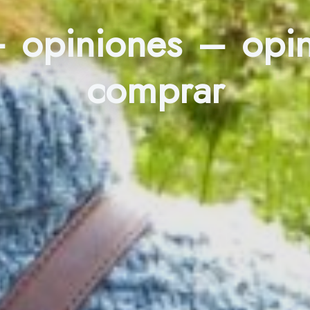
+ opiniones – op
comprar