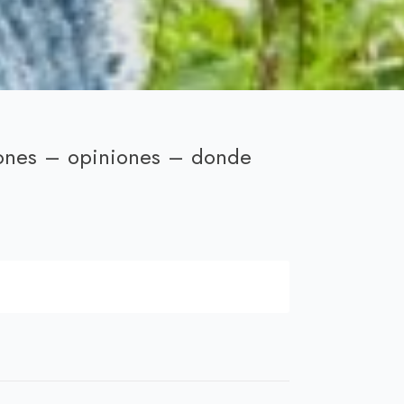
iones – opiniones – donde
ecio
tual
,00 €.