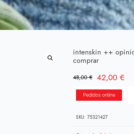
intenskin ++ opin
comprar
El
El
42,00
€
48,00
€
precio
pr
original
ac
Pedidos online
era:
es:
48,00 €.
42
SKU:
75321427