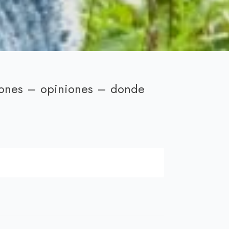
iones – opiniones – donde
ecio
tual
,00 €.