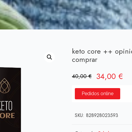
keto core ++ opin
comprar
El
El
34,00
€
40,00
€
precio
pr
original
ac
Pedidos online
era:
es:
40,00 €.
34
SKU:
828928023593