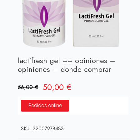
lactifresh gel ++ opiniones –
opiniones – donde comprar
El
El
50,00
€
56,00
€
precio
precio
original
actual
Pedidos online
era:
es:
56,00 €.
50,00 €.
SKU:
32007978483