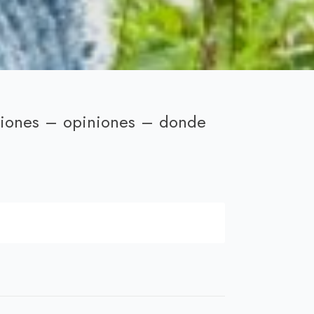
niones – opiniones – donde
cio
ual
00 €.