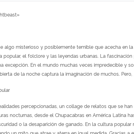
ghtbeast»
 algo misterioso y posiblemente temible que acecha en la n
popular, el folclore y las leyendas urbanas. La fascinació
a excepción. En el mundo muchas veces impredecible y sorp
cubierta de la noche captura la imaginación de muchos. Per
pular
ealidades percepcionadas, un collage de relatos que se han 
turas nocturnas, desde el Chupacabras en América Latina hast
scuridad o la desaparición de ganado. En la cultura popular
eando un mito que atrae y aterra en igual medida. Gracias a e