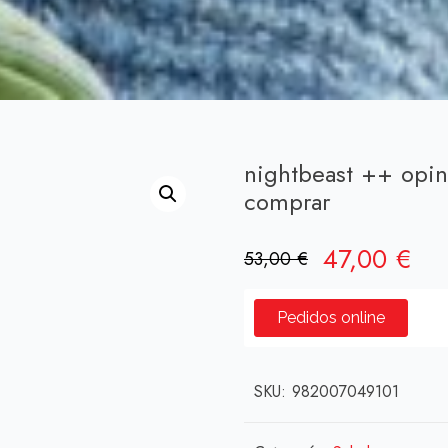
nightbeast ++ opi
comprar
El
El
47,00
€
53,00
€
precio
pre
original
act
Pedidos online
era:
es:
53,00 €.
47,
SKU:
982007049101