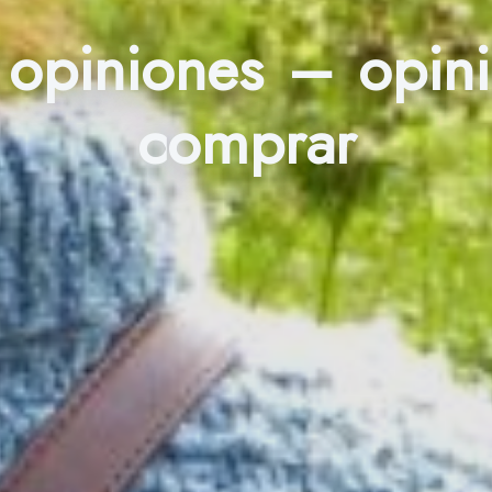
 opiniones – opi
comprar