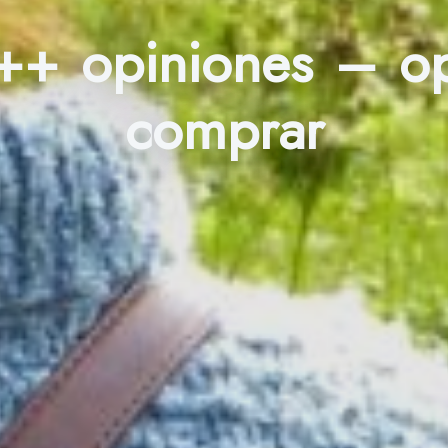
 ++ opiniones – o
comprar