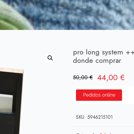
pro long system +
donde comprar
El
El
44,00
€
50,00
€
precio
pr
original
ac
Pedidos online
era:
es:
50,00 €.
44
SKU:
5946215101