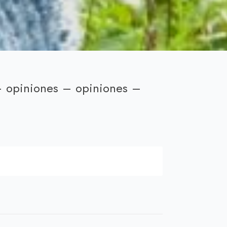
+ opiniones – opiniones –
ecio
tual
,00 €.