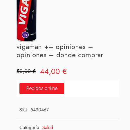
vigaman ++ opiniones –
opiniones – donde comprar
El
El
44,00
€
50,00
€
precio
precio
original
actual
Pedidos online
era:
es:
50,00 €.
44,00 €.
SKU:
5490467
Categoría:
Salud