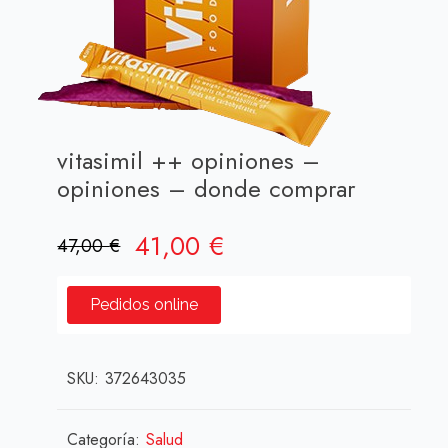
vitasimil ++ opiniones –
opiniones – donde comprar
El
El
41,00
€
47,00
€
precio
precio
original
actual
Pedidos online
era:
es:
47,00 €.
41,00 €.
SKU:
372643035
Categoría:
Salud