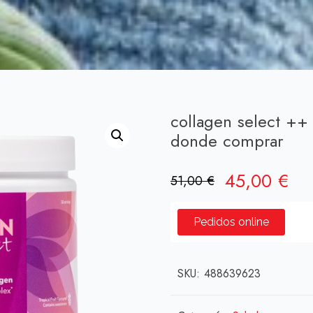
collagen select ++
donde comprar
El
El
45,00
€
51,00
€
precio
pre
original
act
Pedidos online
era:
es:
51,00 €.
45
SKU:
488639623