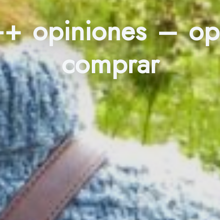
 ++ opiniones – o
comprar