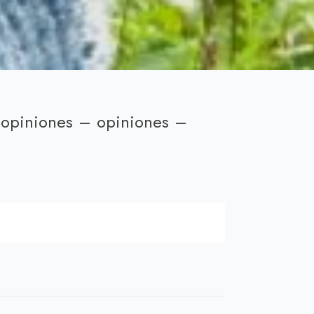
 opiniones – opiniones –
cio
ual
,00 €.