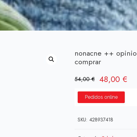
nonacne ++ opinio
comprar
El
El
48,00
€
54,00
€
precio
pr
original
ac
Pedidos online
era:
es:
54,00 €.
48
SKU:
428937418