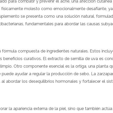
do para combatir y prevenir el acné, una afección cutánea
o físicamente molesto como emocionalmente desafiante, ya 
suplemento se presenta como una solución natural, formulad
tibacterianas, fundamentales para abordar las causas subya
u fórmula compuesta de ingredientes naturales. Estos incl
us beneficios curativos. El extracto de semilla de uva es co
 limpio. Otro componente esencial es la ortiga, una planta q
ue puede ayudar a regular la producción de sebo. La zarzapar
l al abordar los desequilibrios hormonales y fortalecer el s
r la apariencia externa de la piel, sino que también actúa de