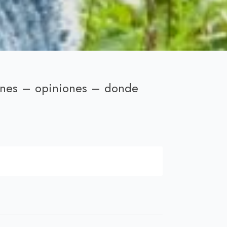
nes – opiniones – donde
ecio
tual
,00 €.