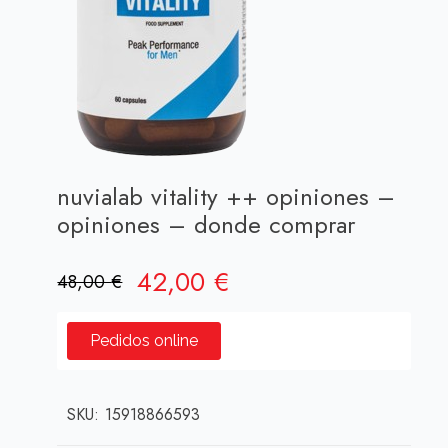
nuvialab vitality ++ opiniones –
opiniones – donde comprar
El
El
42,00
€
48,00
€
precio
precio
original
actual
Pedidos online
era:
es:
48,00 €.
42,00 €.
SKU:
15918866593