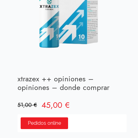
xtrazex ++ opiniones –
opiniones – donde comprar
El
El
45,00
€
51,00
€
precio
precio
original
actual
Pedidos online
era:
es: